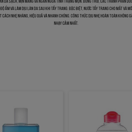
làn da sạch, mịn màng và ngăn ngừa tình trạng mụn. Đồng thời, các thành phần dư
 độ ẩm và làm dịu làn da sau khi tẩy trang. Đặc biệt, nước tẩy trang cho mắt và mô
 cách nhẹ nhàng, hiệu quả và nhanh chóng. Công thức dịu nhẹ hoàn toàn không gâ
nhạy cảm nhất.