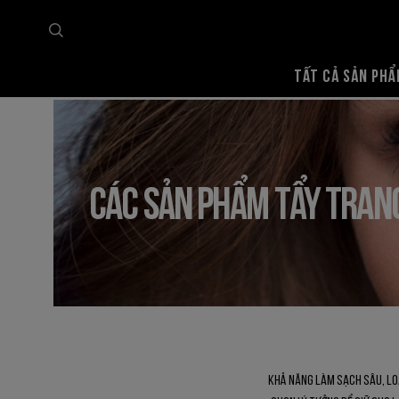
TẤT CẢ SẢN PH
Trang chủ
Tất cả sản phẩm
Mặt
Nước Tẩy Trang
CÁC SẢN PHẨM TẨY TRAN
Khả năng làm sạch sâu, lo