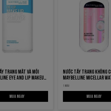
ẨY TRANG MẮT VÀ MÔI
NƯỚC TẨY TRANG KHÔNG 
LINE EYE AND LIP MAKEUP
MAYBELLINE MICELLAR WA
ER
IN 1
1 MÀU
MUA NGAY
NƯỚC TẨY TRANG MẮT VÀ MÔI MAYBELLINE EYE AND LIP
MUA NGAY
NƯỚC 