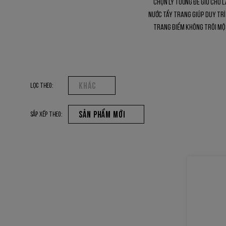
chọn lý tưởng để giữ cho 
nước tẩy trang giúp duy trì
trang điểm không trôi một
KHÁC
Lọc Theo:
SẢN PHẨM MỚI
Sắp xếp theo: