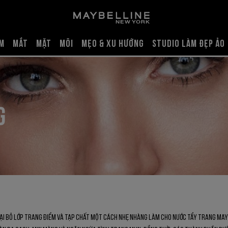
ẨM
MẮT
MẶT
MÔI
MẸO & XU HƯỚNG
STUDIO LÀM ĐẸP ẢO
G
ại bỏ lớp trang điểm và tạp chất một cách nhẹ nhàng làm cho nước tẩy trang Ma