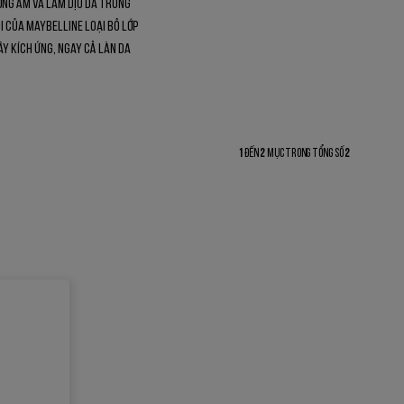
ỡng ẩm và làm dịu da trong
i của Maybelline loại bỏ lớp
y kích ứng, ngay cả làn da
1
đến
2
mục trong tổng số
2