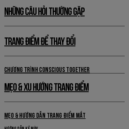
NHỮNG CÂU HỎI THƯỜNG GẶP
TRANG ĐIỂM ĐỂ THAY ĐỔI
CHƯƠNG TRÌNH CONSCIOUS TOGETHER
MẸO & XU HƯỚNG TRANG ĐIỂM
MẸO & HƯỚNG DẪN TRANG ĐIỂM MẮT
HƯỚNG DẪN KẺ MÀY