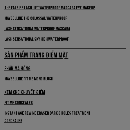
The Falsies Lash Lift Waterproof Mascara Eye Makeup
MAYBELLINE THE COLOSSAL WATERPROOF
Lash Sensational Waterproof Mascara
LASH SENSATIONAL SKY HIGH WATERPROOF
SẢN PHẨM TRANG ĐIỂM MẶT
PHẤN MÁ HỒNG
MAYBELLINE FIT ME MONO BLUSH
KEM CHE KHUYẾT ĐIỂM
Fit Me Concealer
Instant Age Rewind Eraser Dark Circles Treatment
Concealer