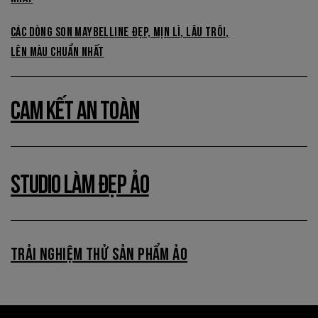
CÁC DÒNG SON MAYBELLINE ĐẸP, MỊN LÌ, LÂU TRÔI,
LÊN MÀU CHUẨN NHẤT
CAM KẾT AN TOÀN
STUDIO LÀM ĐẸP ẢO
TRẢI NGHIỆM THỬ SẢN PHẨM ẢO