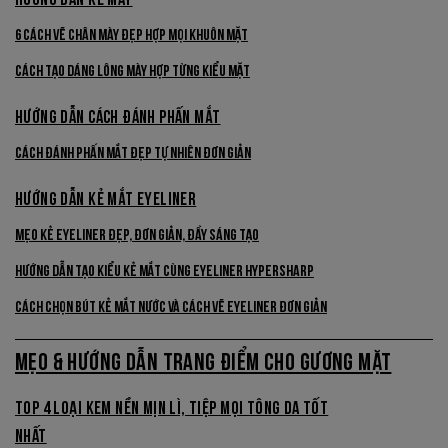
6 Cách Vẽ Chân Mày Đẹp Hợp Mọi Khuôn Mặt
Cách Tạo Dáng Lông Mày Hợp Từng Kiểu Mặt
HƯỚNG DẪN CÁCH ĐÁNH PHẤN MẮT
Cách Đánh Phấn Mắt Đẹp Tự Nhiên Đơn Giản
HƯỚNG DẪN KẺ MẮT EYELINER
Mẹo Kẻ Eyeliner Đẹp, Đơn Giản, Đầy Sáng Tạo
Hướng Dẫn Tạo Kiểu Kẻ Mắt Cùng Eyeliner Hypersharp
Cách Chọn Bút Kẻ Mắt Nước Và Cách Vẽ Eyeliner Đơn Giản
MẸO & HƯỚNG DẪN TRANG ĐIỂM CHO GƯƠNG MẶT
TOP 4 LOẠI KEM NỀN MỊN LÌ, TIỆP MỌI TÔNG DA TỐT
NHẤT