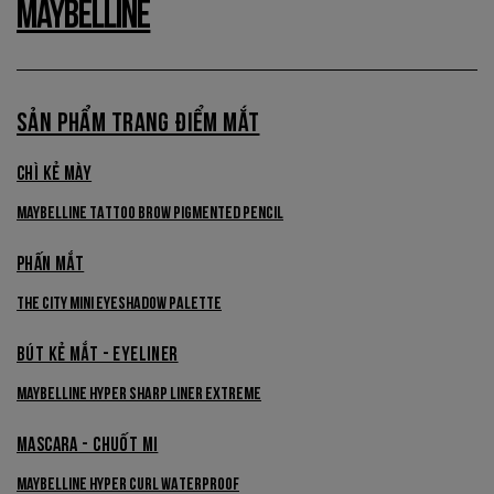
MAYBELLINE
SẢN PHẨM TRANG ĐIỂM MẮT
CHÌ KẺ MÀY
Maybelline Tattoo Brow Pigmented Pencil
PHẤN MẮT
The City Mini Eyeshadow Palette
BÚT KẺ MẮT - EYELINER
Maybelline Hyper Sharp Liner Extreme
MASCARA - CHUỐT MI
Maybelline Hyper Curl Waterproof