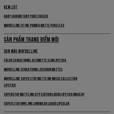
KEM LÓT
Baby Skin Instant Pore Eraser
Maybelline Fit Me Primer Matte Poreless
SẢN PHẨM TRANG ĐIỂM MÔI
SON MÀU MAYBELLINE
Color Sensational Ultimatte Slim Lipstick
Maybelline Sensational Cushion Mattes
MAYBELLINE SUPER STAY MATTE INK MUSIC COLLECTION
LIPSTICK
SuperStay Matte Ink City Edition Liquid Lipstick Makeup
Super Stay Vinyl Ink Longwear Liquid Lipcolor