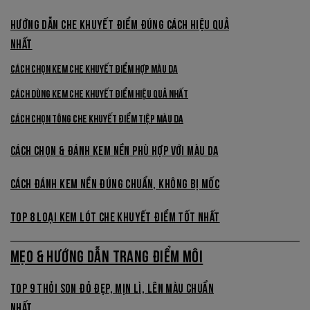
HƯỚNG DẪN CHE KHUYẾT ĐIỂM ĐÚNG CÁCH HIỆU QUẢ
NHẤT
Cách Chọn Kem Che Khuyết Điểm Hợp Màu Da
Cách Dùng Kem Che Khuyết Điểm Hiệu Quả Nhất
Cách Chọn Tông Che Khuyết Điểm Tiệp Màu Da
CÁCH CHỌN & ĐÁNH KEM NỀN PHÙ HỢP VỚI MÀU DA
CÁCH ĐÁNH KEM NỀN ĐÚNG CHUẨN, KHÔNG BỊ MỐC
TOP 8 LOẠI KEM LÓT CHE KHUYẾT ĐIỂM TỐT NHẤT
MẸO & HƯỚNG DẪN TRANG ĐIỂM MÔI
TOP 9 THỎI SON ĐỎ ĐẸP, MỊN LÌ, LÊN MÀU CHUẨN
NHẤT