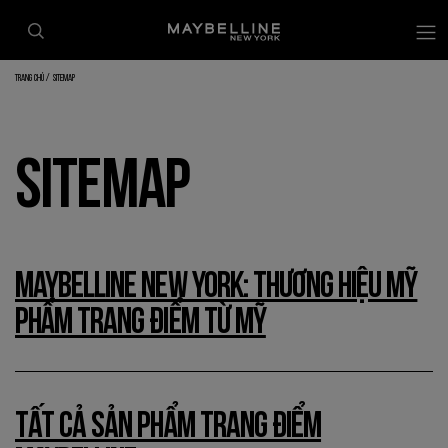
Trang chủ
Sitemap
SITEMAP
MAYBELLINE NEW YORK: THƯƠNG HIỆU MỸ
PHẨM TRANG ĐIỂM TỪ MỸ
TẤT CẢ SẢN PHẨM TRANG ĐIỂM