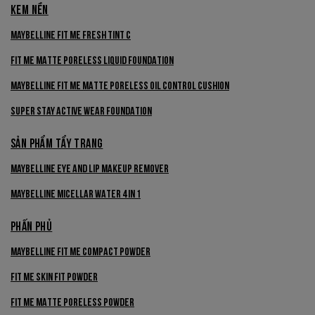
KEM NỀN
Maybelline Fit Me Fresh Tint C
Fit Me Matte Poreless LIQUID Foundation
Maybelline Fit Me Matte Poreless Oil Control Cushion
Super Stay Active Wear Foundation
SẢN PHẨM TẨY TRANG
MAYBELLINE Eye And Lip Makeup Remover
Maybelline Micellar Water 4 in 1
PHẤN PHỦ
Maybelline Fit Me Compact Powder
Fit Me Skin Fit Powder
Fit Me Matte Poreless Powder