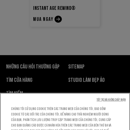
INSTANT AGE REWIND®
MUA NGAY
NHỮNG CÂU HỎI THƯỜNG GẶP
SITEMAP
TÌM CỬA HÀNG
STUDIO LÀM ĐẸP ẢO
TÌM KIẾM
Tiếp tục mà không chấp nhận
Chính Sách Bảo Mật
Điều Khoản Sử Dụng
Chúng tôi sử dụng cookie trên các trang web của chúng tôi, bao gồm
cookie từ các đối tác của chúng tôi, để nâng cao trải nghiệm người dùng
Cài Đặt Cookie
của bạn, phân tích lưu lượng truy cập trang web của chúng tôi, cung cấp
cho bạn quảng cáo được cá nhân hóa trên các trang web của bên thứ ba và