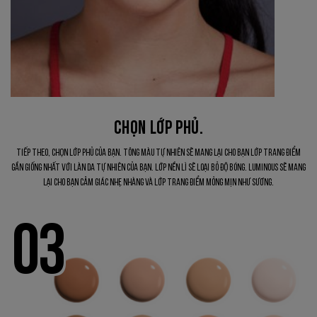
CHỌN LỚP PHỦ.
Tiếp theo, chọn lớp phủ của bạn. Tông màu tự nhiên sẽ mang lại cho bạn lớp trang điểm
gần giống nhất với làn da tự nhiên của bạn. Lớp nền lì sẽ loại bỏ độ bóng. Luminous sẽ mang
lại cho bạn cảm giác nhẹ nhàng và lớp trang điểm mỏng mịn như sương.