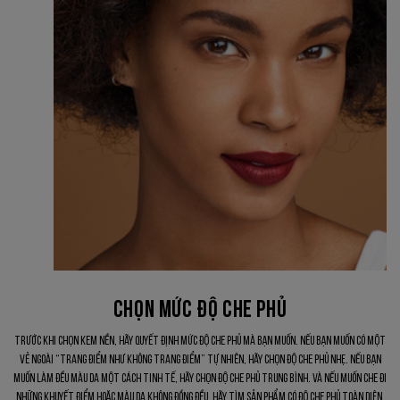
CHỌN MỨC ĐỘ CHE PHỦ
Trước khi chọn kem nền, hãy quyết định mức độ che phủ mà bạn muốn. Nếu bạn muốn có một
vẻ ngoài “trang điểm như không trang điểm” tự nhiên, hãy chọn độ che phủ nhẹ. Nếu bạn
muốn làm đều màu da một cách tinh tế, hãy chọn độ che phủ trung bình. Và nếu muốn che đi
những khuyết điểm hoặc màu da không đồng đều, hãy tìm sản phẩm có độ che phủ toàn diện.