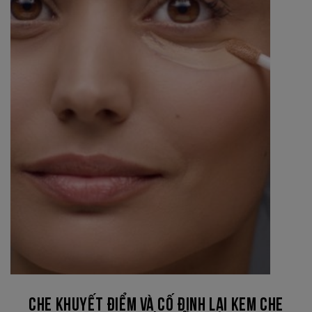
CHE KHUYẾT ĐIỂM VÀ CỐ ĐỊNH LẠI KEM CHE