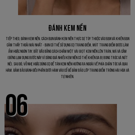
ĐÁNH KEM NỀN
Tiếp theo, đánh kem nền. Cách bạn đánh kem nền thực sự tùy thuộc vào bạn và khiến bạn
cảm thấy thoải mái nhất - bạn có thể sử dụng cọ trang điểm, mút trang điểm được làm
ẩm hoặc ngón tay. Bắt đầu bằng cách chấm một vài giọt kem nền lên trán, má và cằm
(Đừng lạm dụng bước này vì dùng quá nhiều kem nền có thể khiến da bị bong tróc và nứt
nẻ). Sau đó, vỗ nhẹ hoặc dùng cọ để tán kem nền hướng ra ngoài về phía chân tóc và quai
hàm. Đảm bảo đánh đều phần dưới hàm vào cổ để đảm bảo lớp trang điểm trông hài hòa và
tự nhiên.