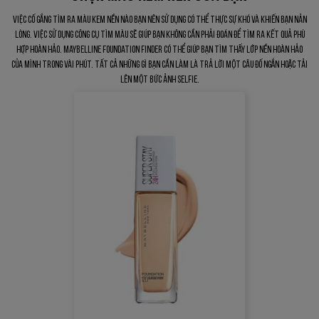
Việc cố gắng tìm ra màu kem nền nào bạn nên sử dụng có thể thực sự khó và khiến bạn nản
lòng. Việc sử dụng công cụ tìm màu sẽ giúp bạn không cần phải đoán để tìm ra kết quả phù
hợp hoàn hảo. Maybelline Foundation Finder có thể giúp bạn tìm thấy lớp nền hoàn hảo
của mình trong vài phút. Tất cả những gì bạn cần làm là trả lời một câu đố ngắn hoặc tải
lên một bức ảnh selfie.