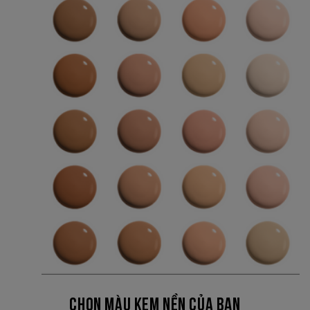
CHỌN MÀU KEM NỀN CỦA BẠN