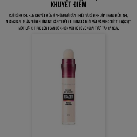
KHUYẾT ĐIỂM
Cuối cùng, che kem khuyết điểm ở những nơi cần thiết và cố định lớp trang điểm. Nhẹ
nhàng đánh phấn phủ ở những nơi cần thiết (thường là dưới mắt và vùng chữ T) hoặc xịt
một lớp xịt phủ lên toàn bộ khuôn mặt để có vẻ ngoài tươi tắn cả ngày.