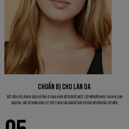
CHUẨN BỊ CHO LÀN DA
Bắt đầu với làn da sạch và ẩm là chìa khóa để có được một lớp nền đều màu. Sau khi làm
sạch da, hãy sử dụng kem lót yêu thích của bạn để giúp kéo dài độ bền của lớp nền.