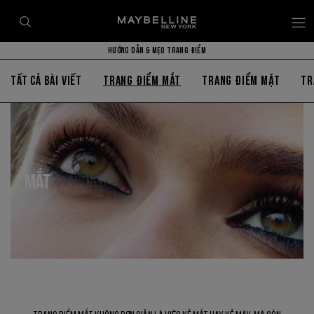
HƯỚNG DẪN & MẸO TRANG ĐIỂM
TẤT CẢ BÀI VIẾT
TRANG ĐIỂM MẮT
TRANG ĐIỂM MẶT
TR
MẮT