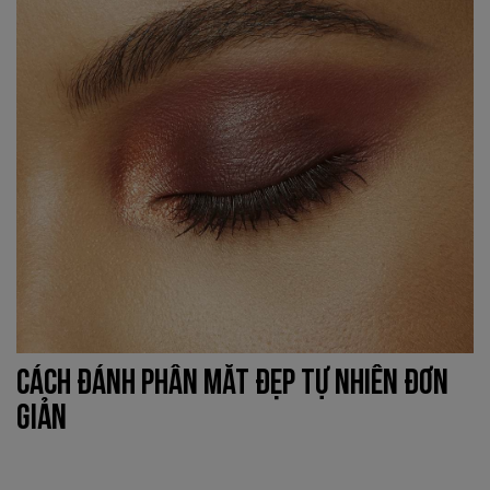
CÁCH ĐÁNH PHẤN MẮT ĐẸP TỰ NHIÊN ĐƠN
GIẢN