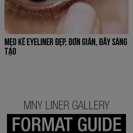
MẸO KẺ EYELINER ĐẸP, ĐƠN GIẢN, ĐẦY SÁNG
TẠO