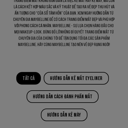
Trang điểm mắt không đơn giản là việc kẻ mắt hay kẻ mày, mà còn
là cách kết hợp màu sắc và kỹ thuật để tạo ra vẻ đẹp thu hút và
ấn tượng cho “cửa sổ tâm hồn” của bạn. Xem ngay hướng dẫn từ
chuyên gia Maybelline để có cách trang điểm mắt đẹp và phù hợp
với phong cách cá nhân.
Maybelline - sự lựa chọn hàng đầu cho
mọi makeup-look. Đừng bỏ lỡ những bí quyết trang điểm mắt từ
chuyên gia của chúng tôi để tận dụng tối đa các sản phẩm
Maybelline. Hãy cùng Maybelline tạo nên vẻ đẹp rạng ngời!
TẤT CẢ
HƯỚNG DẪN KẺ MẮT EYELINER
HƯỚNG DẪN CÁCH ĐÁNH PHẤN MẮT
HƯỚNG DẪN KẺ MÀY