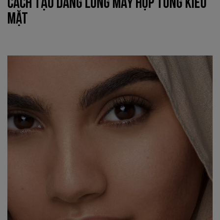
CÁCH TẠO DÁNG LÔNG MÀY HỢP TỪNG KIỂU
MẶT