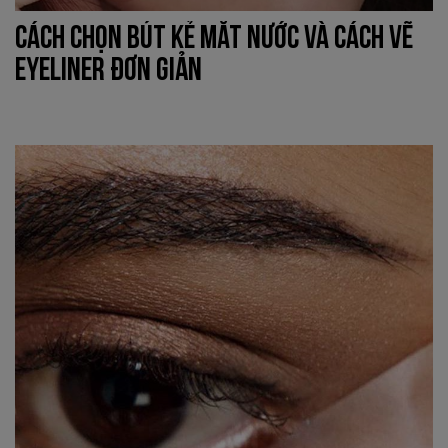
CÁCH CHỌN BÚT KẺ MẮT NƯỚC VÀ CÁCH VẼ
EYELINER ĐƠN GIẢN