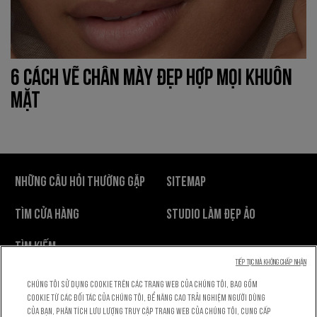
6 CÁCH VẼ CHÂN MÀY ĐẸP HỢP MỌI KHUÔN
MẶT
NHỮNG CÂU HỎI THƯỜNG GẶP
SITEMAP
TÌM CỬA HÀNG
STUDIO LÀM ĐẸP ẢO
TÌM KIẾM
Tiếp tục mà không chấp nhận
Chính Sách Bảo Mật
Điều Khoản Sử Dụng
Chúng tôi sử dụng cookie trên các trang web của chúng tôi, bao gồm
cookie từ các đối tác của chúng tôi, để nâng cao trải nghiệm người dùng
Cài Đặt Cookie
của bạn, phân tích lưu lượng truy cập trang web của chúng tôi, cung cấp