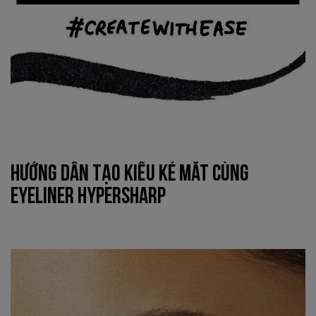
HƯỚNG DẪN TẠO KIỂU KẺ MẮT CÙNG
EYELINER HYPERSHARP